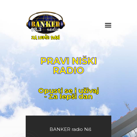
BANKER PROMO
PRODUKCIJA
CENOVNIK
PRAVI NIŠKI
RADIO
KONTAKT
O NAMA
IMPRESUM
Opusti se i uživaj
- Za lepši dan
BANKER radio Niš