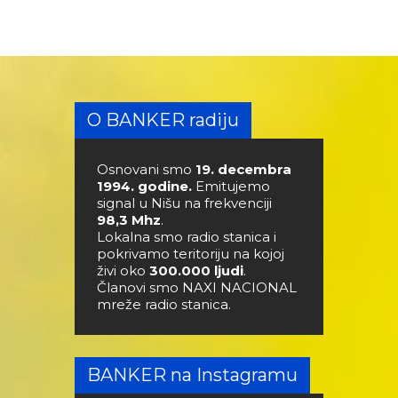
O BANKER radiju
Osnovani smo
19. decembra
1994. godine.
Emitujemo
signal u Nišu na frekvenciji
98,3 Mhz
.
Lokalna smo radio stanica i
pokrivamo teritoriju na kojoj
živi oko
300.000 ljudi
.
Članovi smo NAXI NACIONAL
mreže radio stanica.
BANKER na Instagramu