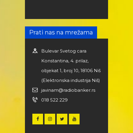
Prati nas na mrežama
Bulevar Svetog cara
Konstantina, 4. prilaz,
objekat 1, broj 10, 18106 Niš
(Elektronska industrija Niš)
javinam@radiobanker.rs
018 522 229