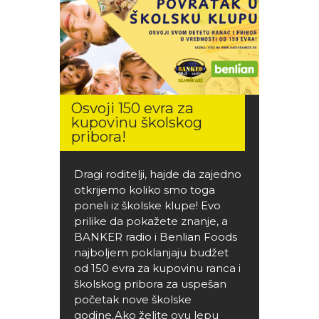
Osvoji 150 evra za
kupovinu školskog
pribora!
Dragi roditelji, hajde da zajedno
otkrijemo koliko smo toga
poneli iz školske klupe! Evo
prilike da pokažete znanje, a
BANKER radio i Benlian Foods
najboljem poklanjaju budžet
od 150 evra za kupovinu ranca i
školskog pribora za uspešan
početak nove školske
godine.Ako želite ovu lepu