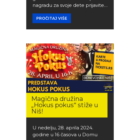
nagradu za svoje dete prijavite…
PROČITAJ VIŠE
Magična družina
„Hokus pokus“ stiže u
Niš!
U nedelju, 28. aprila 2024.
godine u 16 časova u Domu