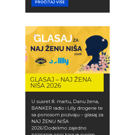
PROČITAJ VIŠE
GLASAJ – NAJ ŽENA
NIŠA 2026
U susret 8. martu, Danu žena,
BANKER radio i Lilly drogerie te
sa ponosom pozivaju – glasaj za
NAJ ŽENU NIŠA
2026.!Dodelimo zajedno
priznanje onoj koja je svojim