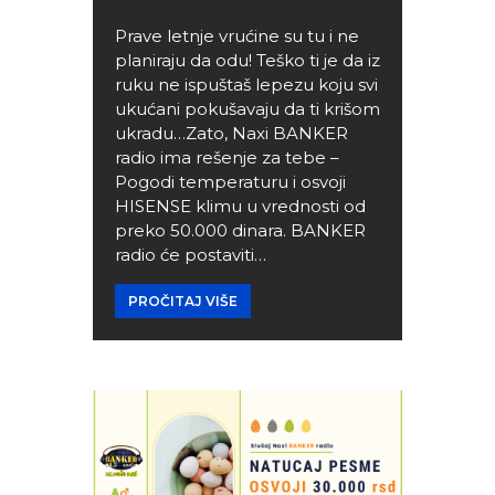
Prave letnje vrućine su tu i ne
planiraju da odu! Teško ti je da iz
ruku ne ispuštaš lepezu koju svi
ukućani pokušavaju da ti krišom
ukradu…Zato, Naxi BANKER
radio ima rešenje za tebe –
Pogodi temperaturu i osvoji
HISENSE klimu u vrednosti od
preko 50.000 dinara. BANKER
radio će postaviti…
PROČITAJ VIŠE