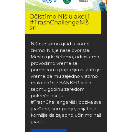
Očistimo Niš u akciji
#TrashChallengeNiš
26
Niš nije samo grad u kome
živimo. Niš je naše dvorište.
Mesto gde šetamo, odrastamo,
provodimo vreme sa
porodicom i prijateljima. Zato je
vreme da mu zajedno vratimo
malo pažnje.BANKER radio
sedmu godinu zaredom
pokreće akciju
#TrashChallengeNiš i poziva sve
građane, kompanije, prijatelje i
komšije da zajedno učinimo naš
grad…