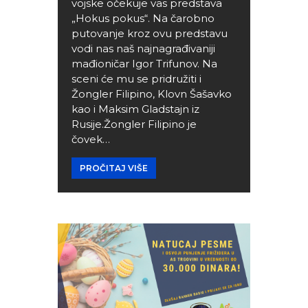
vojske očekuje vas predstava
„Hokus pokus“. Na čarobno
putovanje kroz ovu predstavu
vodi nas naš najnagrađivaniji
mađioničar Igor Trifunov. Na
sceni će mu se pridružiti i
Žongler Filipino, Klovn Šašavko
kao i Maksim Gladstajn iz
Rusije.Žongler Filipino je
čovek…
PROČITAJ VIŠE