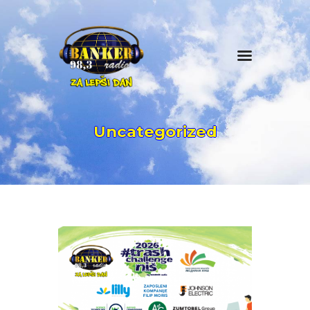
BANKER PROMO
PRODUKCIJA
Uncategorized
CENOVNIK
KONTAKT
O NAMA
IMPRESUM