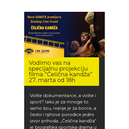
Vodimo vas na
specijalnu projekciju
filma “Čelična kandža”
27. marta od 18h
Volite dokumentarce, a volite i
sport? Iako je za mnoge to
samo šou, rvanje je za borce, a
često i njihove porodice jedini
izvor prihoda. „Čelična kandža“
je biografska sportska drama u