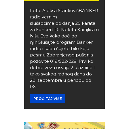
Foto: Aleksa StankovićBANKER
radio vernim
slušaocima poklanja 20 karata
za koncert Dr Neleta Karajlića u
Nišu.Evo kako doći do
njih:Slušajte program Banker
radija i kada čujete bilo koju
pesmu Zabranjenog pušenja
pozovite 018/522-229. Prvi ko
dobije vezu osvaja 2 ulaznice.I
tako svakog radnog dana do
20. septembra u periodu od
06…
PROČITAJ VIŠE