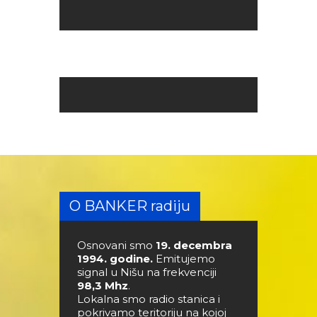
O BANKER radiju
Osnovani smo
19. decembra
1994. godine.
Emitujemo
signal u Nišu na frekvenciji
98,3 Mhz
.
Lokalna smo radio stanica i
pokrivamo teritoriju na kojoj