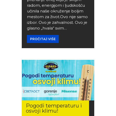
radom, energijom i ljudskošću
učinila naše okruženje boljim
mestom za život.Ovo nije samo
izbor. Ovo je zahvalnost. Ovo je
glasno „hvala“ svim…
PROČITAJ VIŠE
Pogodi temperaturu i
osvoji klimu!