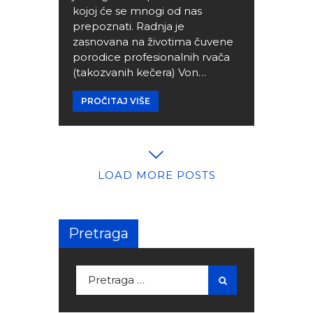
kojoj će se mnogi od nas
prepoznati. Radnja je
zasnovana na životima čuvene
porodice profesionalnih rvača
(takozvanih kečera) Von…
PROČITAJ VIŠE
LOAD MORE POSTS
Pretraga
Pretraga za: