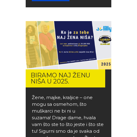
BIRAMO NAJ ŽENU
NIŠA U 2025.
Žene, majke, kraljice – one
mogu sa osmehom, što
muškarci ne bi ni u
suzama! Drage dame, hvala
vam što ste to što jeste i što ste
tu! Sigurni smo da je svaka od