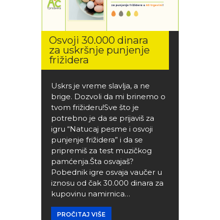
Osvoji 30.000 dinara
za uskršnje punjenje
frižidera
Uskrs je vreme slavlja, a ne
brige. Dozvoli da mi brinemo o
tvom frižideru!Sve što je
potrebno je da se prijaviš za
igru “Natucaj pesme i osvoji
punjenje frižidera” i da se
pripremiš za test muzičkog
pamćenja.Šta osvajaš?
Pobednik igre osvaja vaučer u
iznosu od čak 30.000 dinara za
kupovinu namirnica…
PROČITAJ VIŠE