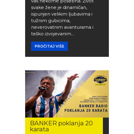
vas nekome posebna. Život
svake žene je dinamičan,
ispunjen velikim ljubavima i
tužnim gubicima,
neverovatnim avanturama i
teško izvojevanim…
PROČITAJ VIŠE
BANKER poklanja 20
karata