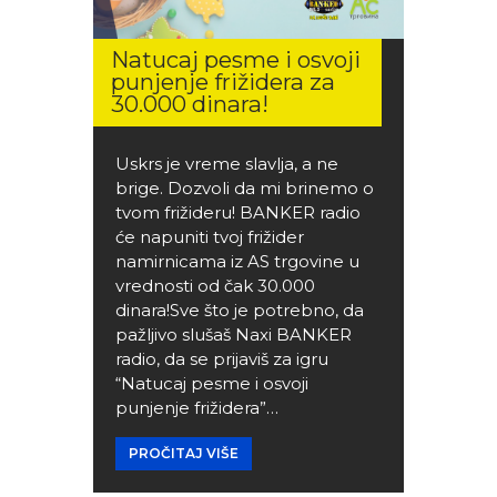
Natucaj pesme i osvoji
punjenje frižidera za
30.000 dinara!
Uskrs je vreme slavlja, a ne
brige. Dozvoli da mi brinemo o
tvom frižideru! BANKER radio
će napuniti tvoj frižider
namirnicama iz AS trgovine u
vrednosti od čak 30.000
dinara!Sve što je potrebno, da
pažljivo slušaš Naxi BANKER
radio, da se prijaviš za igru
“Natucaj pesme i osvoji
punjenje frižidera”…
PROČITAJ VIŠE