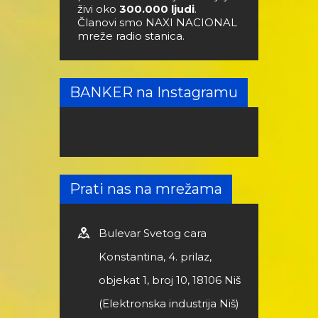
živi oko
300.000 ljudi
.
Članovi smo NAXI NACIONAL
mreže radio stanica.
BANKER na Instagramu
Prati nas na mrežama
Bulevar Svetog cara
Konstantina, 4. prilaz,
objekat 1, broj 10, 18106 Niš
(Elektronska industrija Niš)